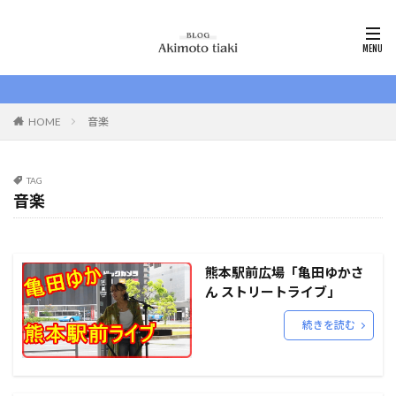
HOME
音楽
TAG
音楽
熊本駅前広場「亀田ゆかさ
ん ストリートライブ」
続きを読む