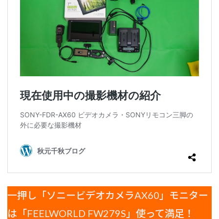
一押し「ソニービデオカメラAX60」モニター
は「FEELWORLD FW279S」使って満足！