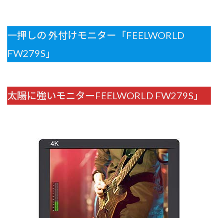
一押しの 外付けモニター「FEELWORLD
FW279S」
太陽に強いモニターFEELWORLD FW279S」