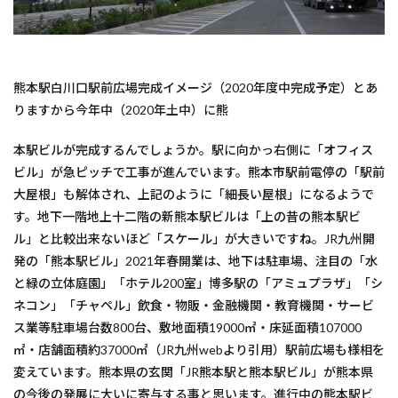
熊本駅白川口駅前広場完成イメージ（2020年度中完成予定）とあ
りますから今年中（2020年土中）に熊
本駅ビルが完成するんでしょうか。駅に向かっ右側に「オフィス
ビル」が急ピッチで工事が進んでいます。熊本市駅前電停の「駅前
大屋根」も解体され、上記のように「細長い屋根」になるようで
す。地下一階地上十二階の新熊本駅ビルは「上の昔の熊本駅ビ
ル」と比較出来ないほど「スケール」が大きいですね。JR九州開
発の「熊本駅ビル」2021年春開業は、地下は駐車場、注目の「水
と緑の立体庭園」「ホテル200室」博多駅の「アミュプラザ」「シ
ネコン」「チャペル」飲食・物販・金融機関・教育機関・サービ
ス業等駐車場台数800台、敷地面積19000㎡・床延面積107000
㎡・店舗面積約37000㎡（JR九州webより引用）駅前広場も様相を
変えています。熊本県の玄関「JR熊本駅と熊本駅ビル」が熊本県
の今後の発展に大いに寄与する事と思います。進行中の熊本駅ビ