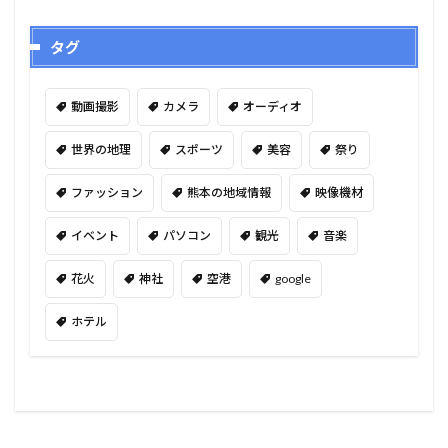
タグ
動画撮影
カメラ
オーディオ
世界の地理
スポーツ
美容
祭り
ファッション
熊本の地域情報
映像機材
イベント
パソコン
観光
音楽
花火
神社
空港
google
ホテル